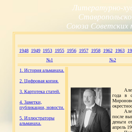
Литературно-ху
Ставропольско
Союза Советских 
1948
1949
1953
1955
1956
1957
1958
1962
1963
19
№1
№2
1. История альманаха.
2. Цифровая копия.
Але
3. Картотека статей.
года в 
Миронов
4. Заметки,
окрестнос
публикации, новости.
Але
после вы
5. Иллюстраторы
деньги о
альманаха.
апрель 19