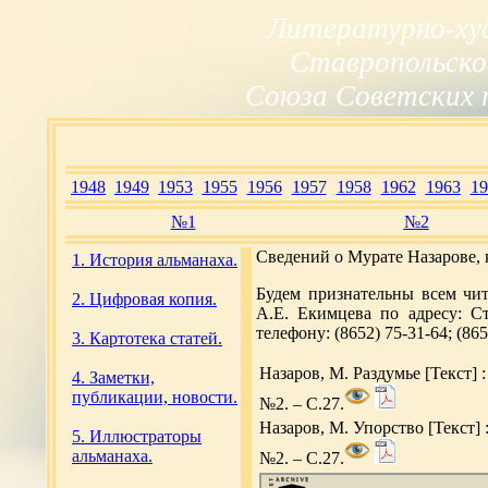
Литературно-ху
Ставропольско
Союза Советских 
1948
1949
1953
1955
1956
1957
1958
1962
1963
19
№1
№2
Сведений о Мурате Назарове, 
1. История альманаха.
Будем признательны всем чи
2. Цифровая копия.
А.Е. Екимцева по адресу: Ста
телефону: (8652) 75-31-64; (865
3. Картотека статей.
Назаров, М. Раздумье [Текст] :
4. Заметки,
публикации, новости.
№2. – С.27.
Назаров, М. Упорство [Текст] :
5. Иллюстраторы
альманаха.
№2. – С.27.