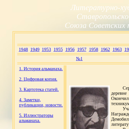
Литературно-ху
Ставропольско
Союза Советских 
1948
1949
1953
1955
1956
1957
1958
1962
1963
19
№1
1. История альманаха.
2. Цифровая копия.
Се
3. Картотека статей.
деревне 
Окончи
4. Заметки,
техникум
публикации, новости.
Уч
Награж
5. Иллюстраторы
Демобили
альманаха.
литерату