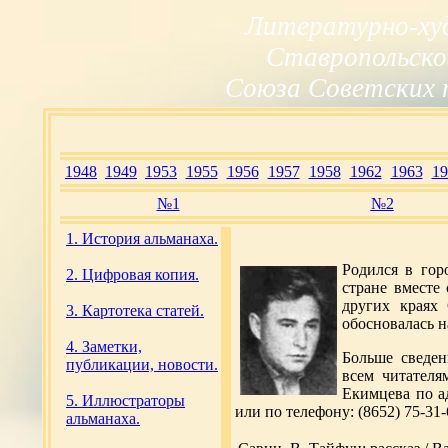
Литературно-ху
Ставропольско
Союза Советских 
1948
1949
1953
1955
1956
1957
1958
1962
1963
19
№1
№2
1. История альманаха.
Родился в гор
2. Цифровая копия.
стране вместе
других краях
3. Картотека статей.
обосновалась н
4. Заметки,
Больше сведен
публикации, новости.
всем читателя
Екимцева по ад
5. Иллюстраторы
или по телефону: (8652) 75-31-6
альманаха.