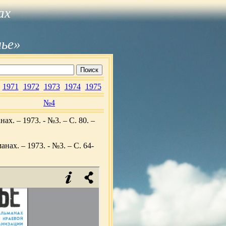
ах
лье»
1971
1972
1973
1974
1975
№4
х. – 1973. - №3. – С. 80. –
ах. – 1973. - №3. – С. 64-