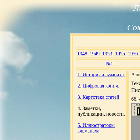
Л
Сою
1948
1949
1953
1955
1956
№1
1. История альманаха.
А м
Тек
2. Цифровая копия.
Пис
3. Картотека статей.
66.
4. Заметки,
публикации, новости.
5. Иллюстраторы
альманаха.