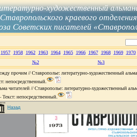
итературно-художественный альман
Ставропольского краевого отделения
за Советских писателей «Ставропо
1957
1958
1962
1963
1964
1965
1966
1967
1968
1969
1970
№2
№3
ежду прочим // Ставрополье: литературно-художественный альмана
ст: непосредственный.
ьма читателей // Ставрополье: литературно-художественный альман
 – Текст: непосредственный.