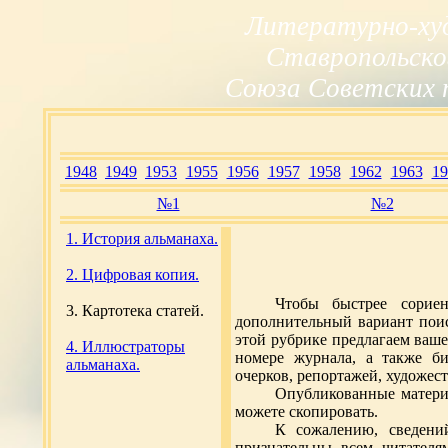
Литературно-ху
Ставропольско
Союза Советских 
1948
1949
1953
1955
1956
1957
1958
1962
1963
19
№1
№2
1. История альманаха.
2. Цифровая копия.
Чтобы быстрее сорие
3. Картотека статей.
дополнительный вариант поис
этой рубрике предлагаем ваш
4. Иллюстраторы
номере журнала, а также би
альманаха.
очерков, репортажей, художес
Опубликованные матери
можете скопировать.
К сожалению, сведени
признательны всем читател