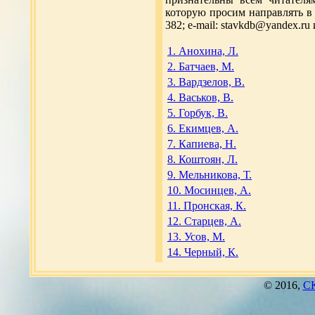
которую просим направлять в 
382; e-mail: stavkdb@yandex.ru 
1. Анохина, Л.
2. Батчаев, М.
3. Вардзелов, В.
4. Васьков, В.
5. Горбук, В.
6. Екимцев, А.
7. Капиева, Н.
8. Коштоян, Л.
9. Мельникова, Т.
10. Мосинцев, А.
11. Пронская, К.
12. Старцев, А.
13. Усов, М.
14. Черный, К.
© 2016,
СК