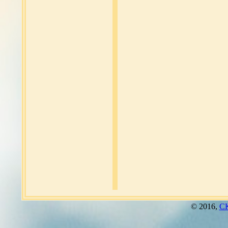
© 2016,
СК