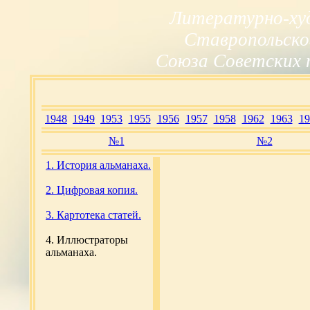
Литературно-ху
Ставропольско
Союза Советских 
1948
1949
1953
1955
1956
1957
1958
1962
1963
19
№1
№2
1. История альманаха.
2. Цифровая копия.
3. Картотека статей.
4. Иллюстраторы
альманаха.