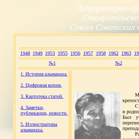
Литературно-ху
Ставропольско
Союза Советских 
1948
1949
1953
1955
1956
1957
1958
1962
1963
19
№1
№2
1. История альманаха.
2. Цифровая копия.
М
3. Картотека статей.
крепост
С
4. Заметки,
в родн
публикации, новости.
Был у
перепи
5. Иллюстраторы
препода
альманаха.
Р