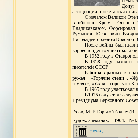
печата
Дону),
ассоциации пролетарских писа
С началом Великой Оте
в обороне Крыма. Осенью 1
Владикавказом. Форсировал
Румынии, Югославии. Входил
Награждён орденом Красной З
После войны был главны
корреспондентом центральной 
В 1952 году в Ставропол
В 1958 году выходит в
писателей СССР.
Работая в разных жанрах
ружья», «Горячие степи», «
землях», «Уж вы, горы мои Кав
В 1965 году участвовал
В1975 году стал заслуж
Президиума Верховного Сове
Усов, М. В Горькой балке: (Из
худож. альманах. – 1964. - №3.