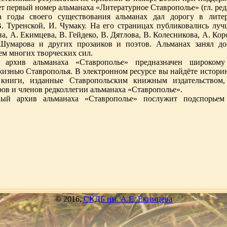
ет первый номер альманаха «Литературное Ставрополье» (гл. ред
а годы своего существования альманах дал дорогу в лите
В. Туренской, И. Чумаку. На его страницах публиковались луч
а, А. Екимцева, В. Гейдеко, В. Дятлова, В. Колесникова, А. Кор
. Шумарова и других прозаиков и поэтов. Альманах занял до
ем многих творческих сил.
 архив альманаха «Ставрополье» предназначен широкому
жизнью Ставрополья. В электронном ресурсе вы найдёте истори
, книги, изданные Ставропольским книжным издательством
ов и членов редколлегии альманаха «Ставрополье».
ный архив альманаха «Ставрополье» послужит подспорьем
© 2016,
СКДБ им. А.Е. Екимцева