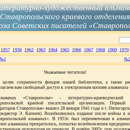
итературно-художественный альман
Ставропольского краевого отделения
за Советских писателей «Ставропо
1957
1958
1962
1963
1964
1965
1966
1967
1968
1969
1970
№1
№
Уважаемые читатели!
 целях сохранности фондов нашей библиотеки, а также ра
лагаем вам свободный доступ к электронным копиям альманаха 
льманах «Ставрополье» - литературно-краеведческий
вропольской краевой писательской организации. Первый
раторов Ставрополья» вышел 28 января 1941 года в г. Пятигорск
 редактор Э. Капиев). Возобновилось издание после войны в а
вропольский альманах». В 1953г. был переименован в альман
ние альманаха прекратилось, попытки возобновления предпринима
ственным результатам не привели. В ноябре 2005г. при поддер