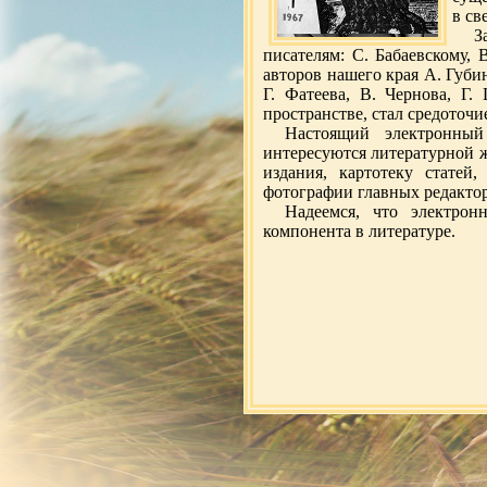
в св
З
писателям: С. Бабаевскому, 
авторов нашего края А. Губин
Г. Фатеева, В. Чернова, Г
пространстве, стал средоточи
Настоящий электронный
интересуются литературной 
издания, картотеку статей
фотографии главных редактор
Надеемся, что электрон
компонента в литературе.