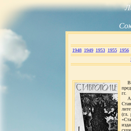
Л
Сою
1948
1949
1953
1955
1956
В
пред
гг.
А
Ста
лите
(гл.
«Ста
изда
суще