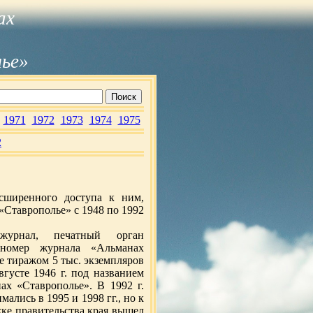
ах
лье»
1971
1972
1973
1974
1975
2
сширенного доступа к ним,
«Ставрополье» с 1948 по 1992
 журнал, печатный орган
 номер журнала «Альманах
е тиражом 5 тыс. экземпляров
вгусте 1946 г. под названием
ах «Ставрополье». В 1992 г.
лись в 1995 и 1998 гг., но к
жке правительства края вышел