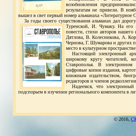
возобновления предпринимали
результатам не привели. В нояб
вышел в свет первый номер альманаха «Литературное Ст
За годы своего существования альманах дал дорогу
Туренской, И. Чумаку.
На его 
повести, стихи авторов нашего 
Дятлова, В. Колесникова, А. Кор
Чернова, Г. Шумарова и других п
место в культурном пространстве
Настоящий электронный арх
широкому кругу читателей, к
Ставрополья. В электронном 
цифровые копии издания, картот
книжным издательством, биог
редакторов и членов редколлеги
Надеемся, что электронный
подспорьем в изучении регионального компонента в ли
© 2016,
СК