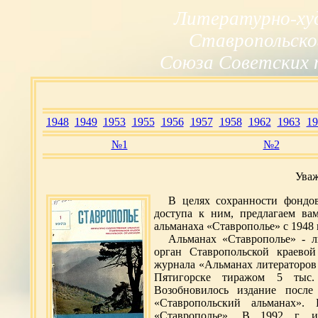
Литературно-ху
Ставропольско
Союза Советских 
1948
1949
1953
1955
1956
1957
1958
1962
1963
19
№1
№2
Уваж
В целях сохранности фондо
доступа к ним, предлагаем ва
альманаха «Ставрополье» с 1948 п
Альманах «Ставрополье» - л
орган Ставропольской краевой
журнала «Альманах литераторов 
Пятигорске тиражом 5 тыс. 
Возобновилось издание после
«Ставропольский альманах».
«Ставрополье». В 1992 г. и