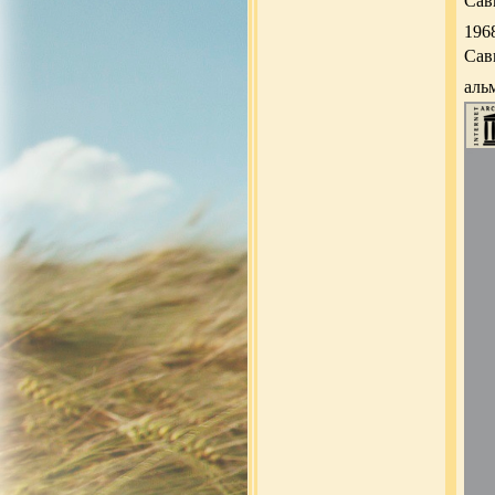
Сав
1968
Сав
альм