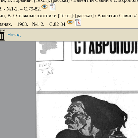
ин, В. Горыныч [Текст]: [рассказ] / Валентин Савин // Ставрополь
. - №1-2. – С.79-82.
ин, В. Отважные охотники [Текст]: [рассказ] / Валентин Савин //
анах. – 1968. - №1-2. – С.82-84.