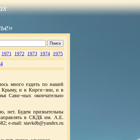
ах
лье»
1971
1972
1973
1974
1975
4
лось много ездить по нашей
в Крыму, и в Кирги¬зии, и в
мья Сави¬ных окончательно
ю, нет. Будем признательны
направлять в СКДБ им. А.Е.
2; e-mail: stavkdb@yandex.ru