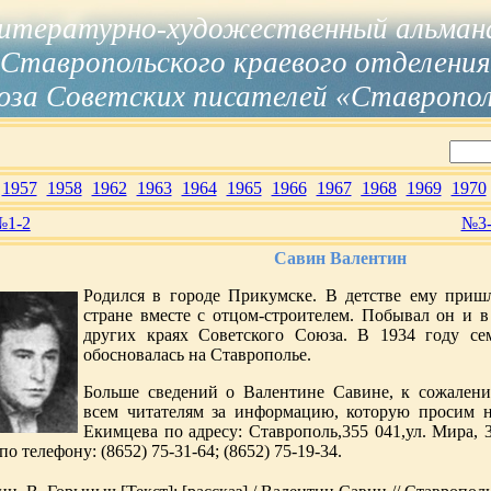
итературно-художественный альман
Ставропольского краевого отделения
за Советских писателей «Ставропо
1957
1958
1962
1963
1964
1965
1966
1967
1968
1969
1970
№1-2
№3-
Савин Валентин
Родился в городе Прикумске. В детстве ему приш
стране вместе с отцом-строителем. Побывал он и 
других краях Советского Союза. В 1934 году се
обосновалась на Ставрополье.
Больше сведений о Валентине Савине, к сожалени
всем читателям за информацию, которую просим 
Екимцева по адресу: Ставрополь,355 041,ул. Мира, 38
по телефону: (8652) 75-31-64; (8652) 75-19-34.