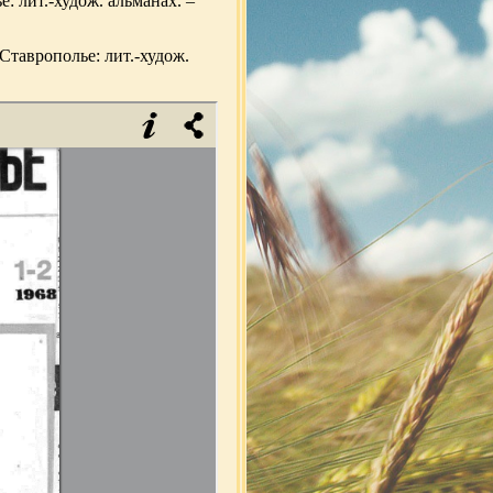
е: лит.-худож. альманах. –
 Ставрополье: лит.-худож.