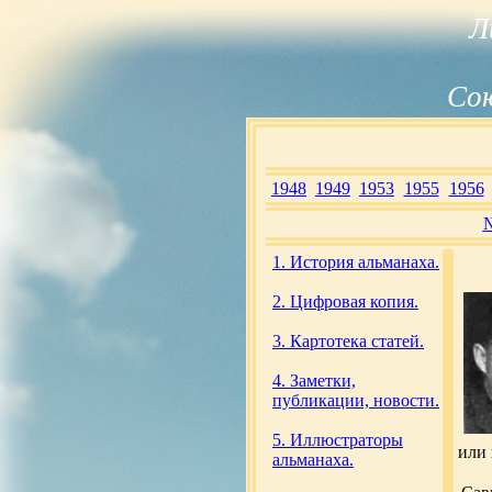
Л
Сою
1948
1949
1953
1955
1956
1. История альманаха.
2. Цифровая копия.
3. Картотека статей.
4. Заметки,
публикации, новости.
5. Иллюстраторы
или 
альманаха.