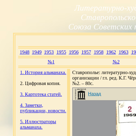
Литературно-ху
Ставропольско
Союза Советских 
1948
1949
1953
1955
1956
1957
1958
1962
1963
19
№1
№2
1. История альманаха.
Ставрополье: литературно-ху
организации / гл. ред. К.Г. Ч
2. Цифровая копия.
№2. – 80с.
3. Картотека статей.
4. Заметки,
публикации, новости.
5. Иллюстраторы
альманаха.