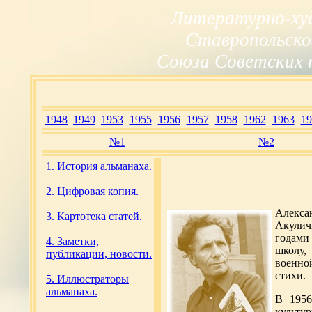
Литературно-ху
Ставропольско
Союза Советских 
1948
1949
1953
1955
1956
1957
1958
1962
1963
19
№1
№2
1. История альманаха.
2. Цифровая копия.
Алекса
3. Картотека статей.
Акуличи
годами
4. Заметки,
школу,
публикации, новости.
военно
стихи.
5. Иллюстраторы
альманаха.
В 1956
культу