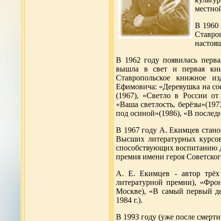
местной
В 1960 
Ставро
настоящ
В 1962 году появилась перва
вышла в свет и первая кни
Ставропольское книжное из
Ефимовича: «Деревушка на со
(1967), «Светло в России от
«Ваша светлость, берёзы»(197
под осиной»(1986), «В последн
В 1967 году А. Екимцев стано
Высших литературных курсов
способствующих воспитанию де
премия имени героя Советског
А. Е. Екимцев - автор трёх
литературной премии), «Фронт
Москве), «В самый первый де
1984 г.).
В 1993 году (уже после смерти