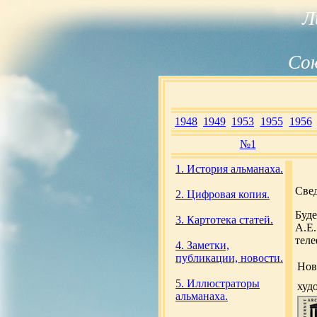
Л
Сою
1948
1949
1953
1955
1956
№1
1. История альманаха.
Свед
2. Цифровая копия.
Буд
3. Картотека статей.
А.Е.
теле
4. Заметки,
публикации, новости.
Нов
5. Иллюстраторы
худ
альманаха.