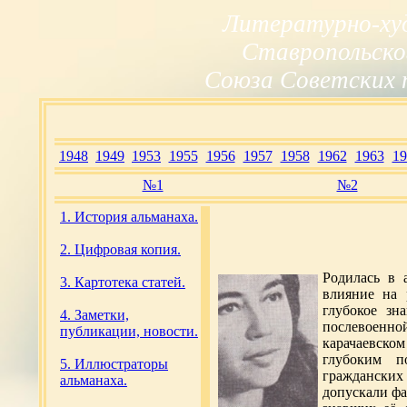
Литературно-ху
Ставропольско
Союза Советских 
1948
1949
1953
1955
1956
1957
1958
1962
1963
19
№1
№2
1. История альманаха.
2. Цифровая копия.
Родилась в 
3. Картотека статей.
влияние на 
глубокое зн
4. Заметки,
послевоенной
публикации, новости.
карачаевско
глубоким п
5. Иллюстраторы
гражданских 
альманаха.
допускали фа