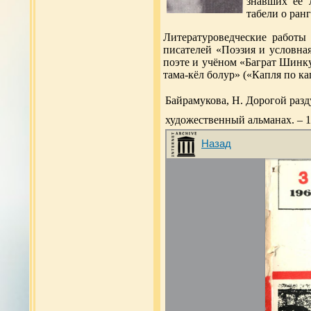
знавших её 
табели о ран
Литературоведческие работы
писателей «Поэзия и условная
поэте и учёном «Баграт Шинкуб
тама-кёл болур» («Капля по кап
Байрамукова, Н. Дорогой разд
художественный альманах. – 19