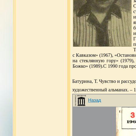
з
С
с
и
я
б
и
Г
п
Т
с Кавказом» (1967), «Останов
на стеклянную гору» (1979),
Божко» (1989).С 1990 года пр
Батурина, Т. Чувство и рассуд
художественный альманах. – 19