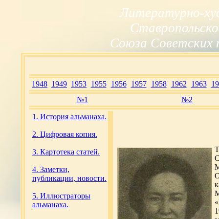
Литературно-ху
Ставропольско
Союза Советских 
1948
1949
1953
1955
1956
1957
1958
1962
1963
19
№1
№2
1. История альманаха.
2. Цифровая копия.
Т
3. Картотека статей.
С
М
4. Заметки,
О
публикации, новости.
к
М
5. Иллюстраторы
«
альманаха.
1