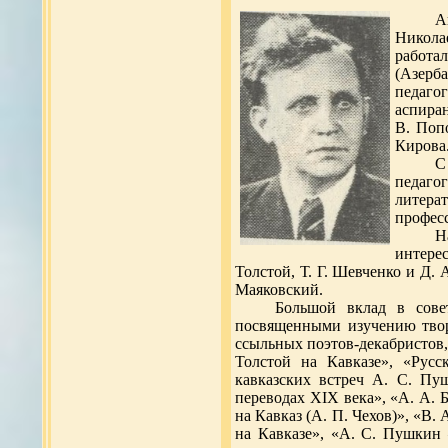
А
Никола
работ
(Азерб
педаго
аспира
В. Поп
Кирова
С
педаго
литера
професс
Н
интере
Толстой, Т. Г. Шевченко и Д. 
Маяковский.
Большой вклад в сове
посвященными изучению творч
ссыльных поэтов-декабристов, 
Толстой на Кавказе», «Русс
кавказских встреч А. С. Пу
переводах XIX века», «А. А. 
на Кавказ (А. П. Чехов)», «В
на Кавказе», «А. С. Пушкин