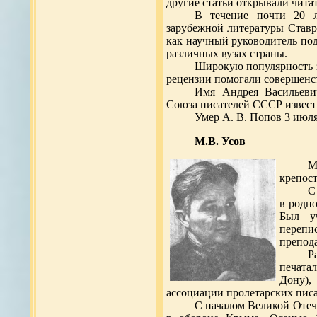
другие статьи открывали чита
В течение почти 20 л
зарубежной литературы Ставр
как научный руководитель по
различных вузах страны.
Широкую популярность з
рецензии помогали совершенст
Имя Андрея Васильевич
Союза писателей СССР известн
Умер А. В. Попов 3 июля
М.В. Усов
М
крепост
С
в родн
Был у
перепи
препода
Р
печата
Дону),
ассоциации пролетарских писа
С началом Великой Оте