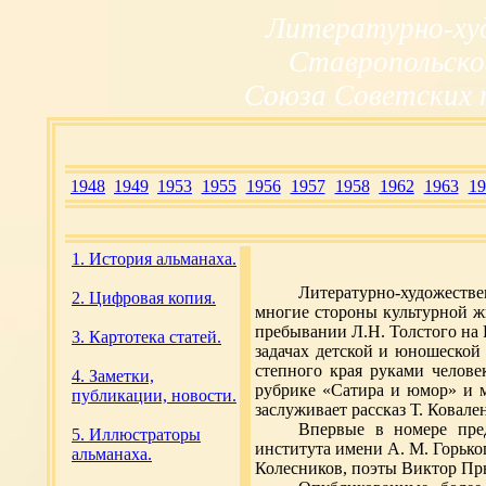
Литературно-ху
Ставропольско
Союза Советских 
1948
1949
1953
1955
1956
1957
1958
1962
1963
19
1. История альманаха.
Литературно-художестве
2. Цифровая копия.
многие стороны культурной ж
пребывании Л.Н. Толстого на 
3. Картотека статей.
задачах детской и юношеской
степного края руками челове
4. Заметки,
рубрике «Сатира и юмор» и м
публикации, новости.
заслуживает рассказ Т. Ковале
Впервые в номере пред
5. Иллюстраторы
института имени А. М. Горько
альманаха.
Колесников, поэты Виктор Пр