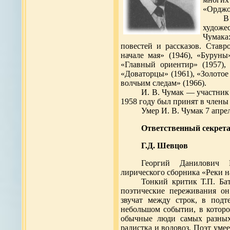
«Орджо
В
художе
Чумака:
повестей и рассказов. Ставр
начале мая» (1946), «Буруны
«Главный ориентир» (1957),
«Доваторцы» (1961), «Золотое 
волчьим следам» (1966).
И. В. Чумак — участник
1958 году был принят в члены
Умер И. В. Чумак 7 апрел
Ответственный секрета
Г.Д. Шевцов
Георгий Данилович Ш
лирического сборника «Реки на
Тонкий критик Т.П. Ба
поэтические переживания он
звучат между строк, в подт
небольшом событии, в котор
обычные люди самых разных
радистка и водовоз. Поэт уме