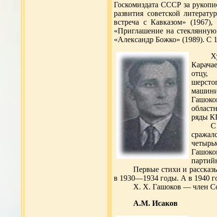
Госкомиздата СССР за рукопи
развития советской литерату
встреча с Кавказом» (1967),
«Приглашение на стеклянную г
«Александр Божко» (1989). С 1
Х
Карачае
отцу,
шерст
машини
Гашоко
област
ряды К
С
сражал
четырь
Гашоко
партийн
Первые стихи и рассказ
в 1930—1934 годы. А в 1940 г
X. X. Гашоков — член Со
А.М. Исаков