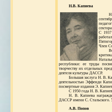
Н.В. Капиева
Н
сентяб
педаго
сектора
С 1937
работ
Пятиго
Член Со
В
критик
Наталь
республики: ее труды посв
творчеству их отдельных пред
деятеля культуры ДАССР.
Большая заслуга Н. В. К
деятельностью Эффенди Капие
посмертные издания Э. Капие
С 1950 года Н. В. Капи
Н. В. Капиева награжд
ДАССР имени С. Стальского. У
А.В. Попов