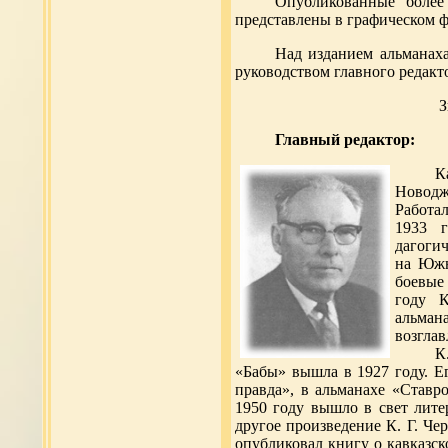
Опубликованные более 
представлены в графическом ф
Над изданием альманаха
руководством главного редакто
З
Главный редактор:
К
Новодж
Работал
1933 
дагоги
на Южн
боевые
году К
альман
возгла
К
«Бабы» вышла в 1927 году. Е
правда», в альманахе «Ставро
1950 году вышло в свет лит
другое произведение К. Г. Че
опубликовал книгу о кавказск