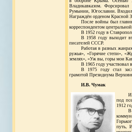
в обороне Крыма. Осенью 1
Владикавказом. Форсировал
Румынии, Югославии. Входил
Награждён орденом Красной З
После войны был главны
корреспондентом центральной 
В 1952 году в Ставропол
В 1958 году выходит в
писателей СССР.
Работая в разных жанрах
ружья», «Горячие степи», «
землях», «Уж вы, горы мои Кав
В 1965 году участвовал
В 1975 году стал за
грамотой Президиума Верховн
И.В. Чумак
И
под пс
1912 го
В
коммун
Горьког
путь, 
многих