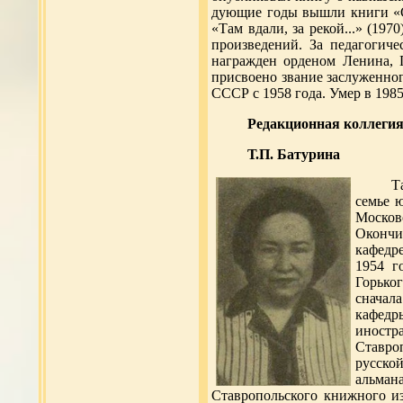
дующие годы вышли книги «Сег
«Там вдали, за рекой...» (19
произведений. За педагогич
награжден орденом Ленина,
присвоено звание заслуженно
СССР с 1958 года. Умер в 1985
Редакционная коллегия
Т.П. Батурина
Т
семье ю
Москов
Окончи
кафедр
1954 г
Горько
сначала
кафед
иност
Ставро
русско
альма
Ставропольского книжного и