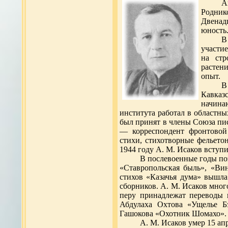
А
Родни
Двенад
юность
В
участие
на стр
растен
опыт.
В
Кавказс
начина
института работал в областны
был принят в члены Союза пи
— корреспондент фронтовой 
стихи, стихотворные фельето
1944 году А. М. Исаков вступ
В послевоенные годы по
«Ставропольская быль», «Вин
стихов «Казачья дума» вышла
сборников. А. М. Исаков много
перу принадлежат переводы 
Абдулаха Охтова «Ущелье Бэ
Гашокова «Охотник Шомахо».
А. М. Исаков умер 15 апр