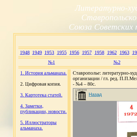
Литературно-ху
Ставропольско
Союза Советских 
1948
1949
1953
1955
1956
1957
1958
1962
1963
19
№1
№2
1. История альманаха.
Ставрополье: литературно-ху
организации / гл. ред. П.П.М
2. Цифровая копия.
- №4 – 80с.
3. Картотека статей.
4. Заметки,
публикации, новости.
5. Иллюстраторы
альманаха.