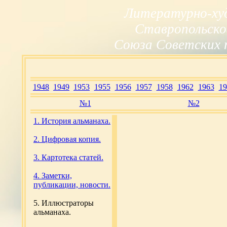
Литературно-ху
Ставропольско
Союза Советских 
1948
1949
1953
1955
1956
1957
1958
1962
1963
19
№1
№2
1. История альманаха.
2. Цифровая копия.
3. Картотека статей.
4. Заметки,
публикации, новости.
5. Иллюстраторы
альманаха.