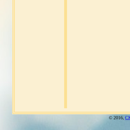
© 2016,
СК